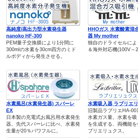
高純度/高出力型水素発生器
HHOガス 水素酸素混
nanoko HF-300
器 My mother
PEM量子交換膜により1分間に
独自のドライセルによ
300mlの水素を30cm四方のミド
＆海外対応機(100V～2
ルボディから発生させる。
水素風呂(水素発生器) スパーレ
水素吸入器 ラブリエ
EX
旧製品ラブリエHA-001
日本製の充電式お風呂用水素発生
水素ガス量。水素を吸
器。先代スパーレに比べ、水素発
を生成する、両機能を
生量が20％パワフルに。
ブリエリュクス。