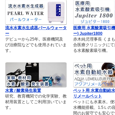
流水水素水生成器パールウォータ
医療用 水素酸素吸引機
ー
ー) Jupiter1800
デビューから25年。医療機関及
赤木純児理事長 くま
び治療院などでも使用されていま
合医療クリニックにて
す。
る水素酸素吸引機。
水素 / 酸素発生装置
ペット用 水素自動給
研究、教育機関での化学実験、教
リメールペット
材用装置としてご利用頂いていま
ペットにも水素水。便
す。
水機能搭載、1.5Ｌの
間のお留守でも安心で