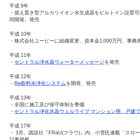
平成 9年
・据え置き型アルカリイオン水生成器をビルトイン設置可
同開発、発売
平成 10年
・株式会社ユーピーに組織変更、資本金1,000万円、事務所
平成 11年
・
セントラル浄水器ウォーターメッセージ
を発売
平成 12年
・
Re飲料水浄化システム
を開発、発売
平成 13年
・全国に施工及び保守体制を整備
・
セントラル浄化水器ウェルライブ マンション用、戸建
平成 17年
・ 3月、講談社『FRaU(フラウ)』内、小雪氏連載「スロ
記事掲載