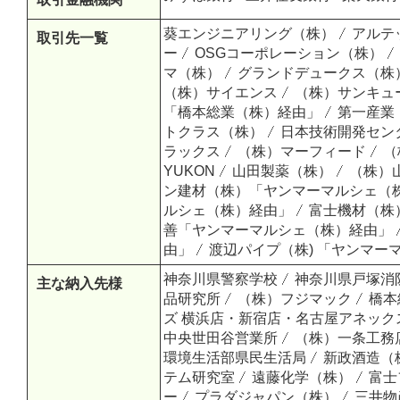
葵エンジニアリング（株）
アルテ
取引先一覧
ー
OSGコーポレーション（株）
マ（株）
グランドデュークス（株
（株）サイエンス
（株）サンキュ
「橋本総業（株）経由」
第一産業
トクラス（株）
日本技術開発セン
ラックス
（株）マーフィード
（
YUKON
山田製薬（株）
（株）
ン建材（株）「ヤンマーマルシェ（
ルシェ（株）経由」
富士機材（株
善「ヤンマーマルシェ（株）経由」
由」
渡辺パイプ（株) 「ヤンマーマ
神奈川県警察学校
神奈川県戸塚消
主な納入先様
品研究所
（株）フジマック
橋本
ズ 横浜店・新宿店・名古屋アネック
中央世田谷営業所
（株）一条工務
環境生活部県民生活局
新政酒造（
テム研究室
遠藤化学（株）
富士
ー
プラダジャパン（株）
三井物