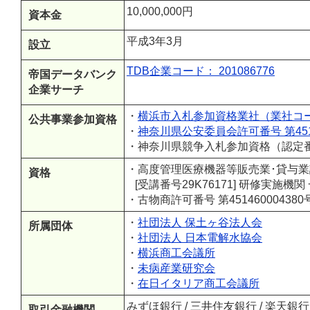
10,000,000円
資本金
平成3年3月
設立
TDB企業コード： 201086776
帝国データバンク
企業サーチ
・
横浜市入札参加資格業社（業社コード
公共事業参加資格
・
神奈川県公安委員会許可番号 第4514
・神奈川県競争入札参加資格（認定番号
・高度管理医療機器等販売業･貸与業許可
資格
[受講番号29K76171] 研修実施
・古物商許可番号 第451460004380
・
社団法人 保土ヶ谷法人会
所属団体
・
社団法人 日本電解水協会
・
横浜商工会議所
・
未病産業研究会
・
在日イタリア商工会議所
みずほ銀行 / 三井住友銀行 / 楽天銀行 /
取引金融機関