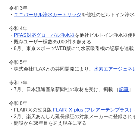
令和 3年
・
ユニバーサル浄水カートリッジ
を他社のビルトイン浄水
令和 4年
・
PFAS対応グローバル浄水器
を他社ビルトイン浄水器使
・既存ユーザー様数35,000件を超える
・8月、東京スポーツWEB版にて水素吸引機の記事を連載
令和 5年
・株式会社FLAXとの共同開発により、
水素エアージェネレー
令和 7年
・7月、日本流通産業新聞社の取材を受け、掲載 ［
記事
］
令和 8年
・FLAIRⅩの改良版
FLAIR Ⅹ plus (フレアーテンプラス）
・2月、楽天あんしん延長保証の対象メーカーに登録され
・開設から36年目を迎え現在に至る