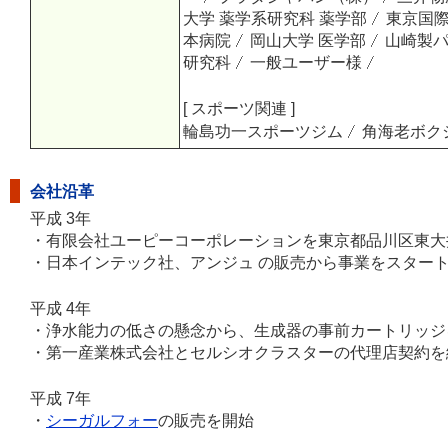
大学 薬学系研究科 薬学部
東京国
本病院
岡山大学 医学部
山崎製パ
研究科
一般ユーザー様
[ スポーツ関連 ]
輪島功一スポーツジム
角海老ボク
会社沿革
平成 3年
・有限会社ユーピーコーポレーションを東京都品川区東大井
・日本インテック社、アンジュ の販売から事業をスター
平成 4年
・浄水能力の低さの懸念から、生成器の事前カートリッジ
・第一産業株式会社とセルシオクラスターの代理店契約を
平成 7年
・
シーガルフォー
の販売を開始