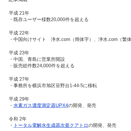
平成 21年
・既存ユーザー様数20,000件を超える
平成 22年
・中国向けサイト 浄水.com（簡体字）、浄水.com（繁
平成 23年
・中国、青島に営業所開設
・販売総件数24,000件を超える
平成 27年
・事務所を横浜市旭区笹野台1-44-5に移転
平成 29年
・
水素ガス濃度測定器UPX4
の開発、発売
令和 2年
・
トータル電解水生成器次亜クアトロ
の開発、発売