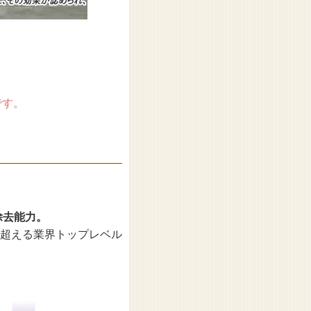
です。
た除去能力。
を超える業界トップレベル