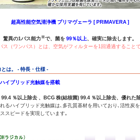
超高性能空気清浄機 プリマヴェーラ [ PRIMAVERA ]
※
驚異の1パス能力
で、菌を
99％以上
、確実に除去します。
1パス（ワンパス）とは、空気がフィルターを1回通過すること
は。 - 特長・仕様 -
ハイブリッド光触媒を搭載
9.4 ％以上除去 、BCG 株(結核菌) 99.4 ％以上除去、優れ
れるハイブリッド光触媒は､多孔質基材を用いており､活性炭
ススピードを実現しています｡