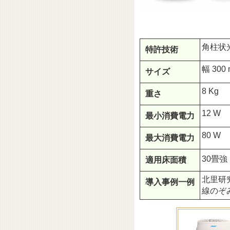
角柱状光
特許技術
幅 300
サイズ
8 Kg
重さ
12 W
最小消費電力
80 W
最大消費電力
30畳強（
適用床面積
北里研
導入事例一例
線のぞ