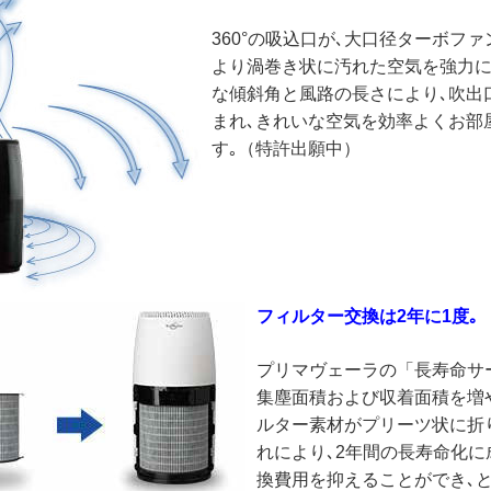
360°の吸込口が､大口径ターボフ
より渦巻き状に汚れた空気を強力に
な傾斜角と風路の長さにより､吹出
まれ､きれいな空気を効率よくお部
す｡（特許出願中）
フィルター交換は2年に1度｡
プリマヴェーラの「長寿命サ
集塵面積および収着面積を増や
ルター素材がプリーツ状に折
れにより､2年間の長寿命化に
換費用を抑えることができ､と