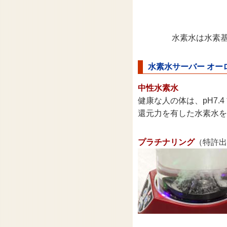
水素水は水素基
水素水サーバー オー
中性水素水
健康な人の体は、pH7.
還元力を有した水素水を
プラチナリング
（特許出