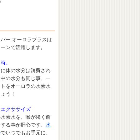
。
バー オーロラプラスは
シーンで活躍します。
た時。
間に体の水分は消費され
液中の水分も同じ事、一
ートをオーロラの水素水
しょう！
＆エクササイズ
の水素水を。喉が渇く前
給する事が肝心です。
水
ル
でいつでもお手元に。