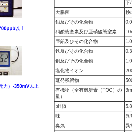
下/
大腸菌
検
鉛及びその化合物
0.
700ppb
以上
硝酸態窒素及び亜硝酸態窒素
10
亜鉛及びその化合物
1.
鉄及びその化合物
0.
銅及びその化合物
1.
塩化物イオン
20
蒸発残留物
50
元力）
-350mV
以上
有機物（全有機炭素（TOC）の
3m
量）
pH値
5.
味
異
臭気
異