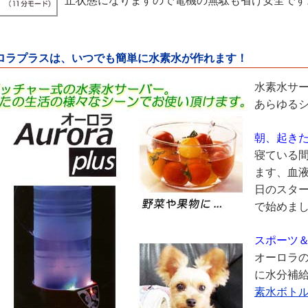
止状態になりますので電機の無駄も省け安全です
ーロラプラスは、いつでも簡単に水素水が作れます！
水素水サー
あらゆる
朝、起き
寝ている
ます、血
日のスタ
で始めま
スポーツ
オーロラ
に水分補
素水ボト