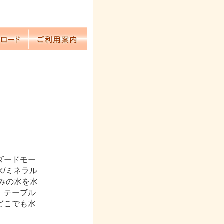
ダードモー
水/ミネラル
みの水を水
、テーブル
どこでも水